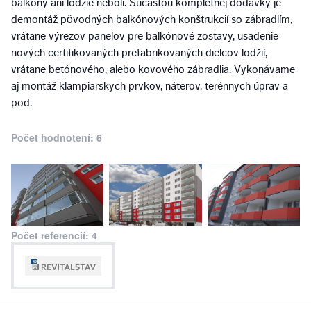
balkóny ani lodžie neboli. Súčasťou kompletnej dodávky je
demontáž pôvodných balkónových konštrukcií so zábradlím,
vrátane výrezov panelov pre balkónové zostavy, usadenie
nových certifikovaných prefabrikovaných dielcov lodžií,
vrátane betónového, alebo kovového zábradlia. Vykonávame
aj montáž klampiarskych prvkov, náterov, terénnych úprav a
pod.
Počet hodnotení: 6
Počet referencií: 4