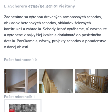
E.F.Scherera 4799/34, 921 01 Piešťany
Zaoberáme sa výrobou drevených samonosných schodov,
obkladov betonových schodov, obkladov železných
konštrukcii a zábradlia. Schody, ktoré vyrábame, sú navrhnuté
a vyrobené v najvyššej kvalite a dotiahnuté do posledného
detailu. Ponúkame aj návrhy, projekty schodov a poradenstvo
v danej oblasti.
Počet hodnotení: 9
Počet referencií: 1