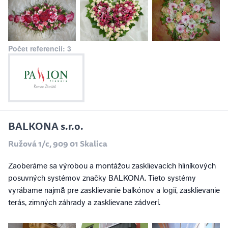
Počet referencií: 3
BALKONA s.r.o.
Ružová 1/c, 909 01 Skalica
Zaoberáme sa výrobou a montážou zasklievacích hliníkových
posuvných systémov značky BALKONA. Tieto systémy
vyrábame najmä pre zasklievanie balkónov a logií, zasklievanie
terás, zimných záhrady a zasklievane zádverí.