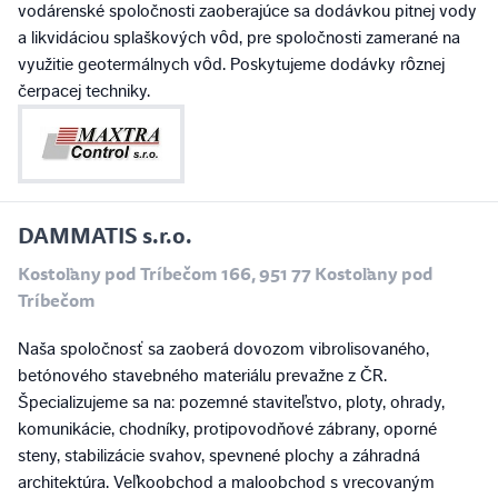
vodárenské spoločnosti zaoberajúce sa dodávkou pitnej vody
a likvidáciou splaškových vôd, pre spoločnosti zamerané na
využitie geotermálnych vôd. Poskytujeme dodávky rôznej
čerpacej techniky.
DAMMATIS s.r.o.
Kostoľany pod Tríbečom 166, 951 77 Kostoľany pod
Tríbečom
Naša spoločnosť sa zaoberá dovozom vibrolisovaného,
betónového stavebného materiálu prevažne z ČR.
Špecializujeme sa na: pozemné staviteľstvo, ploty, ohrady,
komunikácie, chodníky, protipovodňové zábrany, oporné
steny, stabilizácie svahov, spevnené plochy a záhradná
architektúra. Veľkoobchod a maloobchod s vrecovaným