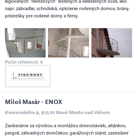
legovaných "nerezových" leštených a neleštených ocelí, ako
napr. zábradlie, schodiská, oplotenie rodinných domov, brány,
prístrešky pre rodinné domy a firmy.
Počet referencií: 6
Miloš Masár - ENOX
Komenského 9, 915 01 Nové Mesto nad Váhom
Zaoberáme sa výrobou a montážou drevostavieb, altánkov,
pergolí, záhradných domčekov, garážových stántí, zastrešení