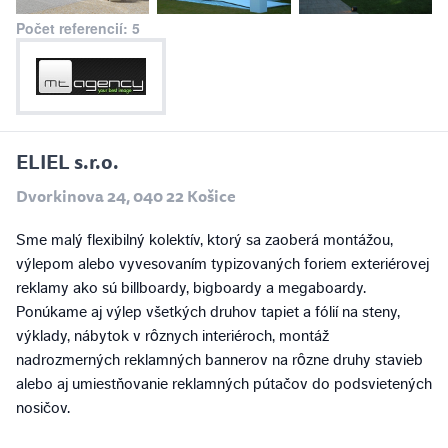
Počet referencií: 5
ELIEL s.r.o.
Dvorkinova 24, 040 22 Košice
Sme malý flexibilný kolektív, ktorý sa zaoberá montážou,
výlepom alebo vyvesovaním typizovaných foriem exteriérovej
reklamy ako sú billboardy, bigboardy a megaboardy.
Ponúkame aj výlep všetkých druhov tapiet a fólií na steny,
výklady, nábytok v rôznych interiéroch, montáž
nadrozmerných reklamných bannerov na rôzne druhy stavieb
alebo aj umiestňovanie reklamných pútačov do podsvietených
nosičov.