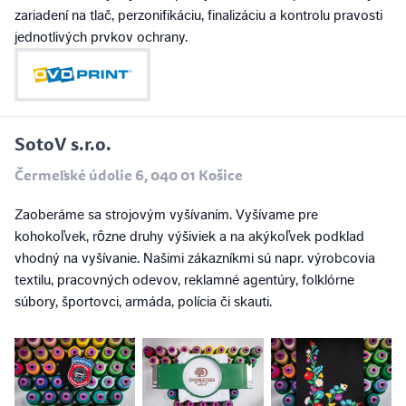
zariadení na tlač, perzonifikáciu, finalizáciu a kontrolu pravosti
jednotlivých prvkov ochrany.
SotoV s.r.o.
Čermeľské údolie 6, 040 01 Košice
Zaoberáme sa strojovým vyšívaním. Vyšívame pre
kohokoľvek, rôzne druhy výšiviek a na akýkoľvek podklad
vhodný na vyšívanie. Našimi zákazníkmi sú napr. výrobcovia
textilu, pracovných odevov, reklamné agentúry, folklórne
súbory, športovci, armáda, polícia či skauti.