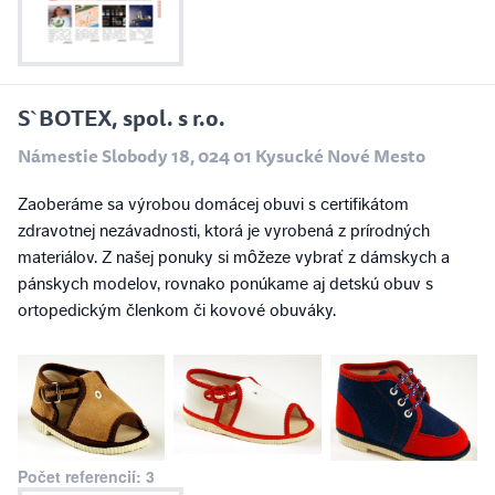
S`BOTEX, spol. s r.o.
Námestie Slobody 18, 024 01 Kysucké Nové Mesto
Zaoberáme sa výrobou domácej obuvi s certifikátom
zdravotnej nezávadnosti, ktorá je vyrobená z prírodných
materiálov. Z našej ponuky si môžeze vybrať z dámskych a
pánskych modelov, rovnako ponúkame aj detskú obuv s
ortopedickým členkom či kovové obuváky.
Počet referencií: 3